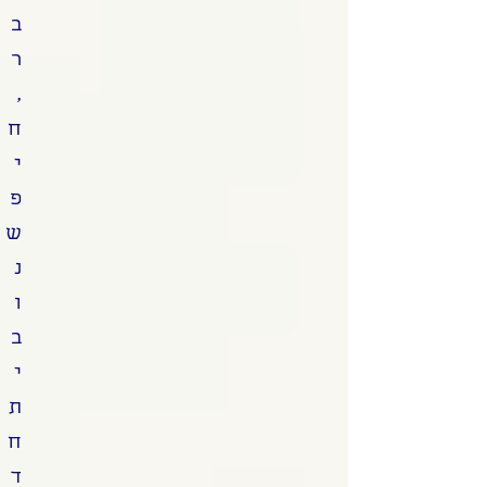
ב
ר
,
ח
י
פ
ש
נ
ו
ב
י
ת
ח
ד