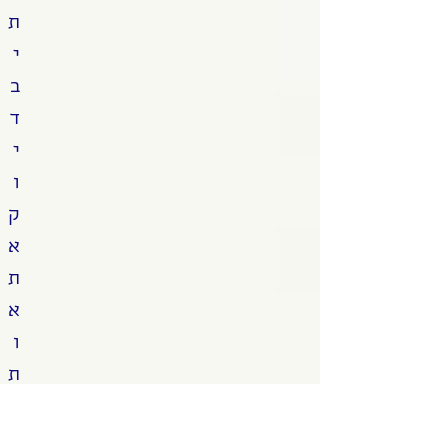
ת
י
ב
ד
י
ו
ק
א
ת
א
ו
ת
ו
ה