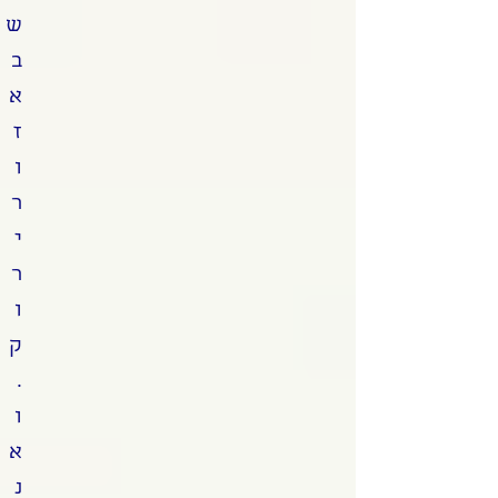
ש
ב
א
ז
ו
ר
י
ר
ו
ק
.
ו
א
נ