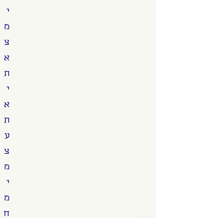
י
מ
צ
א
ת
י
א
ת
ע
צ
מ
י
מ
ח