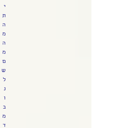
י
ת
ה
מ
ה
מ
ם
ש
ל
נ
ו
ב
מ
ד