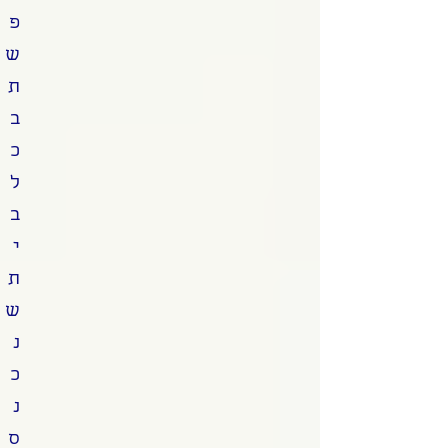
פ
ש
ת
ב
כ
ל
ב
י
ת
ש
נ
כ
נ
ס