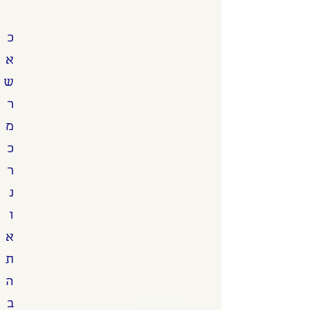
כ
א
ש
ר
מ
כ
ר
נ
ו
א
ת
ה
ב